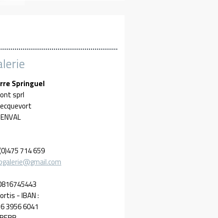
lerie
rre Springuel
ont sprl
Becquevort
GENVAL
 (0)475 714 659
bgalerie@gmail.com
E0816745443
rtis - IBAN :
6 3956 6041
ABEBB