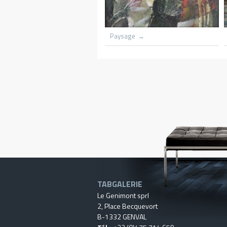
 Church lith flame
Grounded scooners dar harbnour
Kenya
Village du 
TABGALERIE
Le Genimont sprl
2, Place Becquevort
B-1332 GENVAL