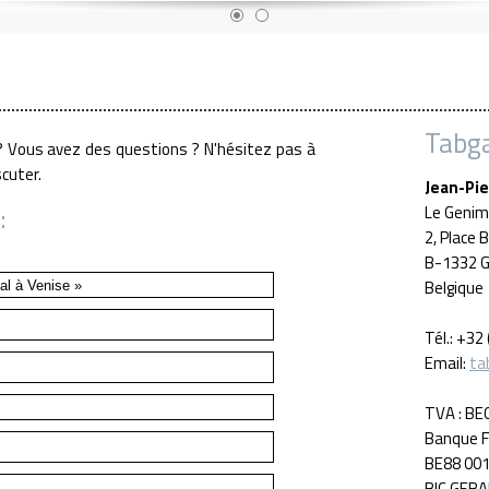
Tabga
 Vous avez des questions ? N'hésitez pas à
cuter.
Jean-Pie
:
Le Genim
2, Place 
B-1332 
Belgique
Tél.: +32
Email:
ta
TVA : B
Banque Fo
BE88 001
BIC GEB