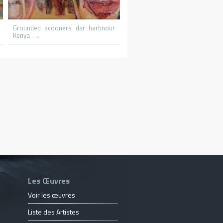
t Michaels
Le promeneur
Le 
Les Œuvres
Voir les œuvres
Liste des Artistes