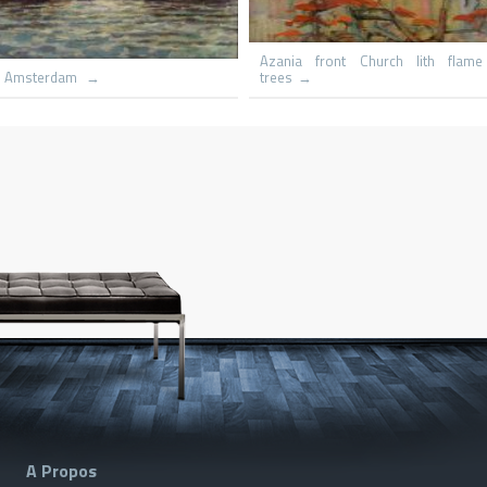
congo
Le hameau
Capri S
A Propos