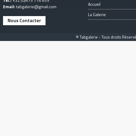
Tél.:
+32 (0)475 714 659
Accueil
Email:
tabgalerie@gmail.com
La Galerie
Nous Contacter
© Tabgalerie - Tous droits Réservé