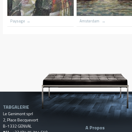
hurch lith flame
Grounded scooners dar harbnour
Kenya
Village du c
TABGALERIE
Le Genimont sprl
2, Place Becquevort
B-1332 GENVAL
A Propos