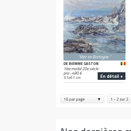
"Mer en Bretagne "
DE BIEMME GASTON
1ère moitié 20e siècle
prix :
480
€
En détail +
51
x
61
cm
16 par page
1 - 2 sur 2