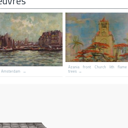
œuvres
Le hameau
Capri St Michaels