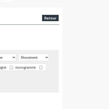
Retour
igné
monogrammé