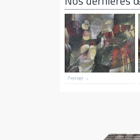
Nos dernières 
Grounded scooners dar harbnour
Kenya
Village du congo