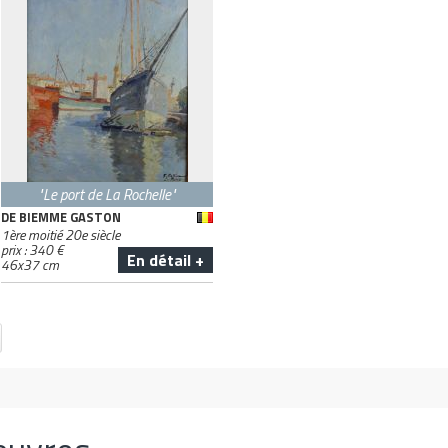
"Le port de La Rochelle"
DE BIEMME GASTON
1ère moitié 20e siècle
prix :
340
€
En détail +
46
x
37
cm