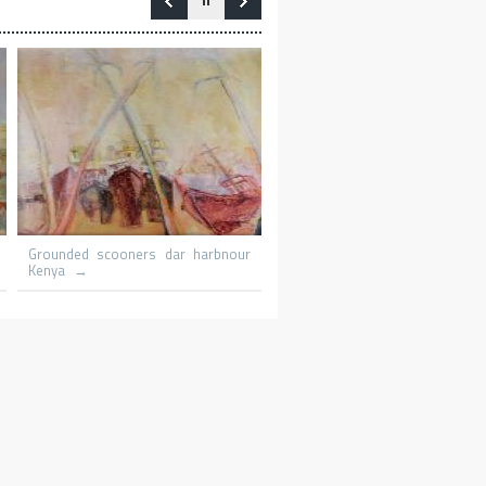
Le promeneur
Le patineur