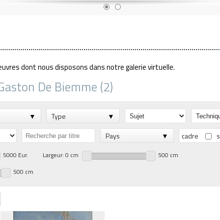
euvres dont nous disposons dans notre galerie virtuelle.
 Gaston De Biemme (2)
Type
Pays
cadre
s
5000 Eur.
Largeur: 0 cm
500 cm
500 cm