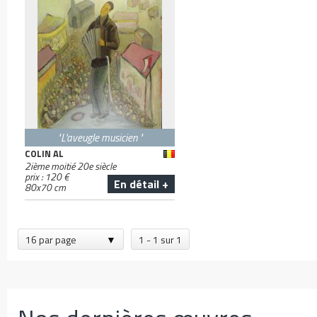
"L'aveugle musicien "
COLIN AL
2ième moitié 20e siècle
prix :
120
€
En détail +
80
x
70
cm
16 par page
1 - 1 sur 1