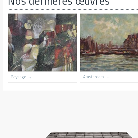
Nos dernières œuvres
Azania front Church lith flame
Grounded scooners dar harbno
trees
Kenya