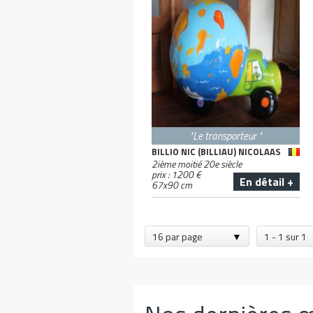
"Le transporteur "
BILLIO NIC (BILLIAU) NICOLAAS
2ième moitié 20e siècle
prix :
1200
€
En détail +
67
x
90
cm
16 par page
1 - 1 sur 1