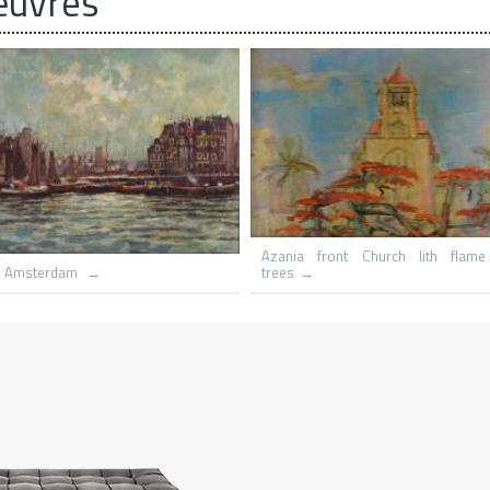
œuvres
Le hameau
Capri St Michael