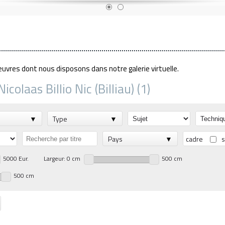
euvres dont nous disposons dans notre galerie virtuelle.
colaas Billio Nic (Billiau) (1)
Type
Pays
cadre
s
5000 Eur.
Largeur: 0 cm
500 cm
500 cm