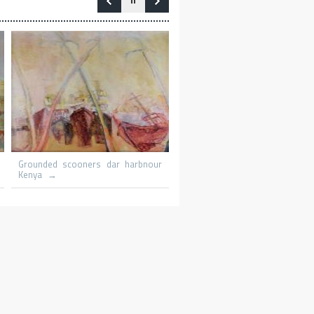
s
Le promeneur
Le patineur