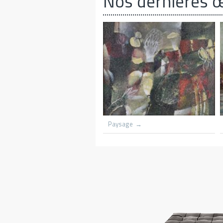
Nos dernières 
lith flame
Grounded scooners dar harbnour
Kenya
Village du congo