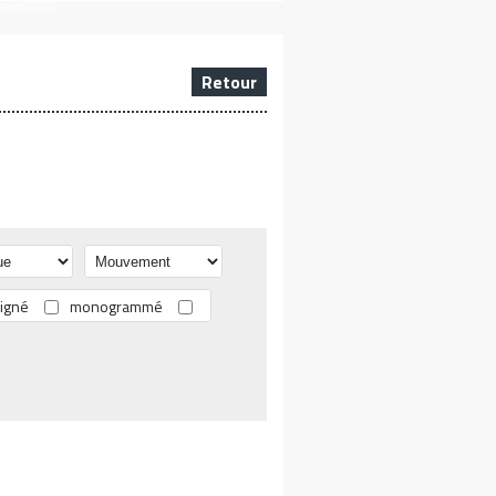
Retour
igné
monogrammé