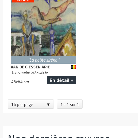
"La petite sirène "
VAN DE GIESSEN ARIE
1ère moitié 20e siècle
En détail +
46
x
64
cm
16 par page
1 - 1 sur 1