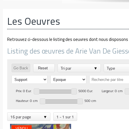
Les Oeuvres
Retrouvez ci-dessous le listing des oeuvres dont nous disposons d
Listing des œuvres de Arie Van De Giess
Tri par
Type
Go Back
Reset
Prix: 0 Eur.
5000 Eur.
Largeur: 0 cm
Hauteur: 0 cm
500 cm
16 par page
1 - 1 sur 1
VENDU