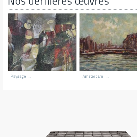
Nos dernières œuvres
Azania front Church lith
Amsterdam
trees