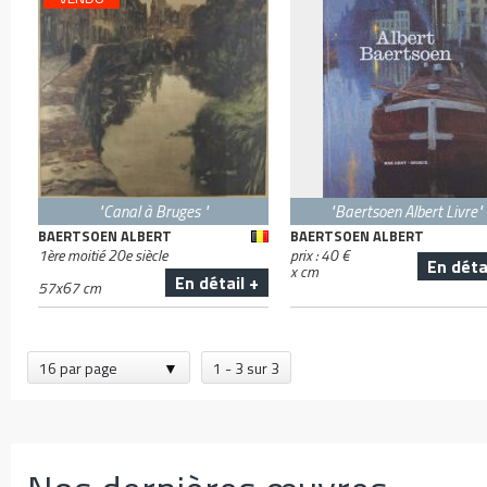
"Canal à Bruges "
"Baertsoen Albert Livre"
BAERTSOEN ALBERT
BAERTSOEN ALBERT
1ère moitié 20e siècle
prix :
40
€
En déta
x
cm
En détail +
57
x
67
cm
16 par page
1 - 3 sur 3