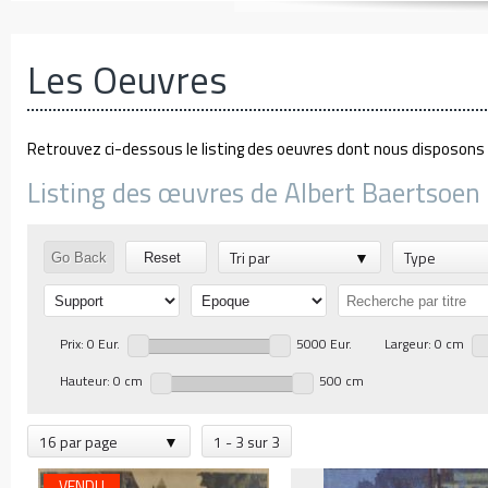
Les Oeuvres
Retrouvez ci-dessous le listing des oeuvres dont nous disposons d
Listing des œuvres de Albert Baertsoen 
Tri par
Type
Go Back
Reset
Prix: 0 Eur.
5000 Eur.
Largeur: 0 cm
Hauteur: 0 cm
500 cm
16 par page
1 - 3 sur 3
VENDU