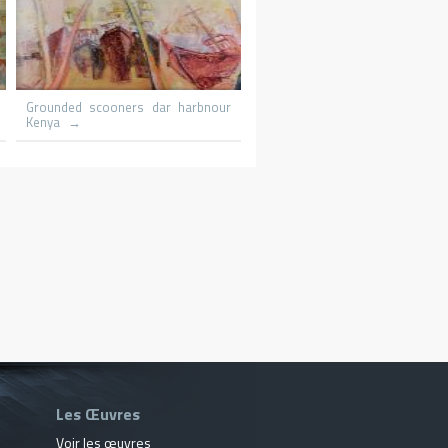
Le promeneur
Le patineur
Les Œuvres
Voir les œuvres