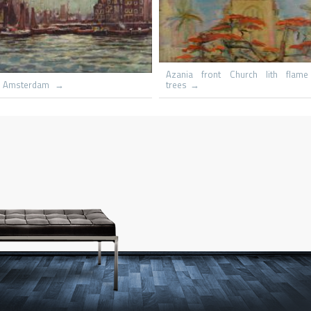
Le hameau
Capri St Michaels