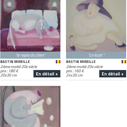
"le repos du chien"
"Le lacet "
BASTIN MIREILLE
BASTIN MIREILLE
2ième moitié 20e siècle
2ième moitié 20e siècle
prix :
180
€
prix :
160
€
En détail +
En détail +
20
x
30
cm
24
x
30
cm