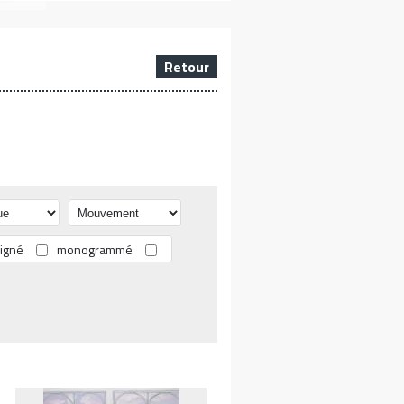
Retour
igné
monogrammé