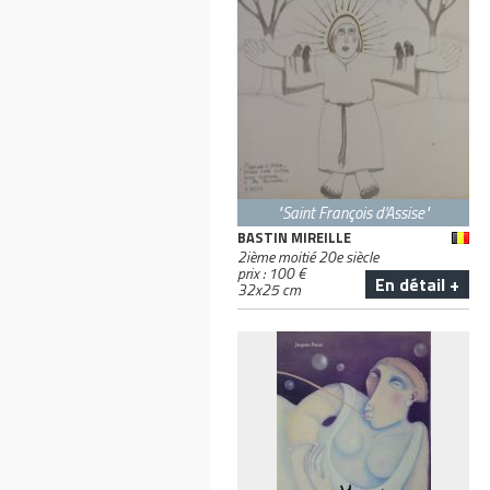
"Saint François d'Assise"
BASTIN MIREILLE
2ième moitié 20e siècle
prix :
100
€
En détail +
32
x
25
cm