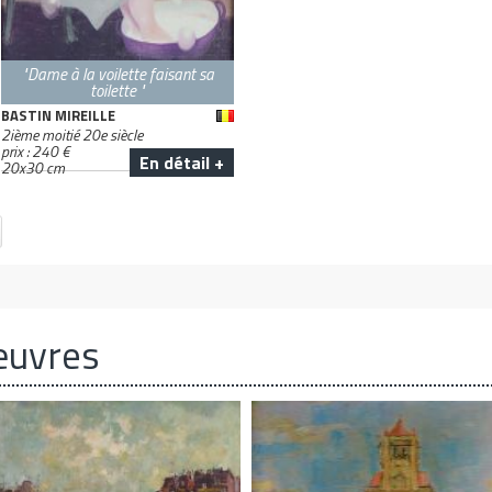
"Dame à la voilette faisant sa
toilette "
BASTIN MIREILLE
2ième moitié 20e siècle
prix :
240
€
En détail +
20
x
30
cm
œuvres