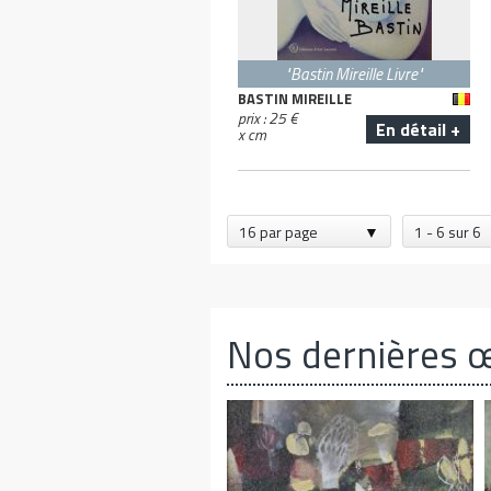
"Bastin Mireille Livre"
BASTIN MIREILLE
prix :
25
€
En détail +
x
cm
16 par page
1 - 6 sur 6
Nos dernières 