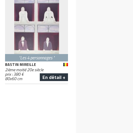
"Les 4 personnages "
BASTIN MIREILLE
2ième moitié 20e siècle
prix :
380
€
En détail +
80
x
60
cm