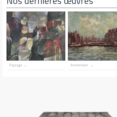
Nos dernières œuvres
Azania front Church lith flame
Grounded scooners d
trees
Kenya