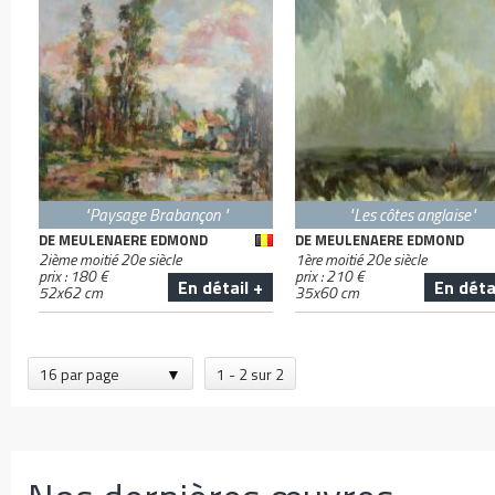
"Paysage Brabançon "
"Les côtes anglaise"
DE MEULENAERE EDMOND
DE MEULENAERE EDMOND
2ième moitié 20e siècle
1ère moitié 20e siècle
prix :
180
€
prix :
210
€
En détail +
En déta
52
x
62
cm
35
x
60
cm
16 par page
1 - 2 sur 2