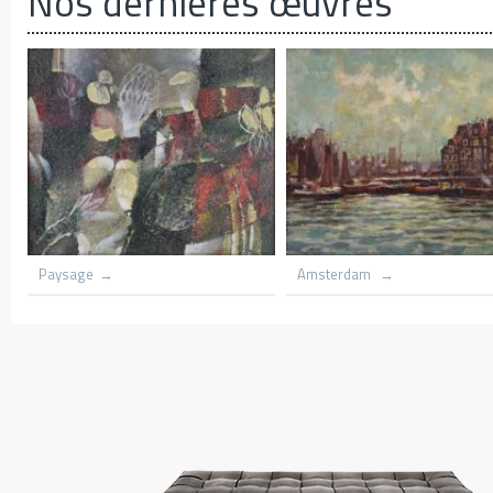
Nos dernières œuvres
 front Church lith flame
Grounded scooners dar harbnour
Kenya
Vil