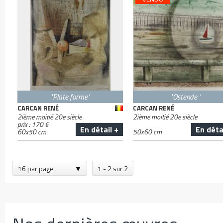
"Plate forme"
"Ostende "
CARCAN RENÉ
CARCAN RENÉ
2ième moitié 20e siècle
2ième moitié 20e siècle
prix :
170
€
En détail +
En déta
60
x
50
cm
50
x
60
cm
16 par page
1 - 2 sur 2