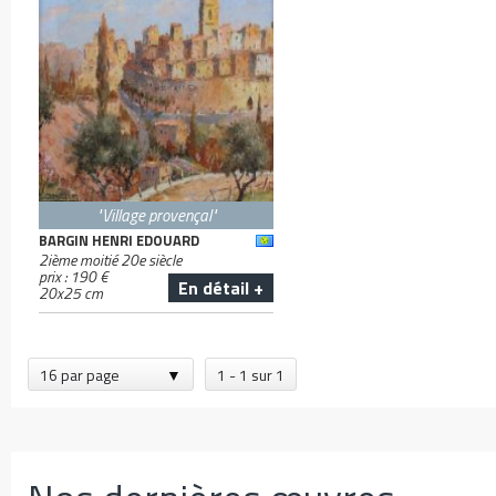
"Village provençal"
BARGIN HENRI EDOUARD
2ième moitié 20e siècle
prix :
190
€
En détail +
20
x
25
cm
16 par page
1 - 1 sur 1