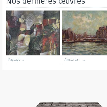
Nos dernières œuvres
Azania front Church lith flame
Amsterdam
trees