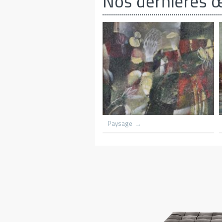
Nos dernières 
me
Grounded scooners dar harbnour
Kenya
Village du congo