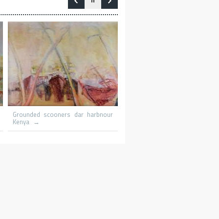
Le promeneur
Le patineur