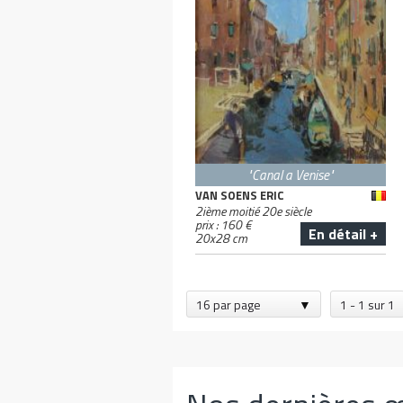
"Canal a Venise"
VAN SOENS ERIC
2ième moitié 20e siècle
prix :
160
€
En détail +
20
x
28
cm
16 par page
1 - 1 sur 1