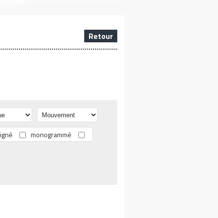
Retour
igné
monogrammé