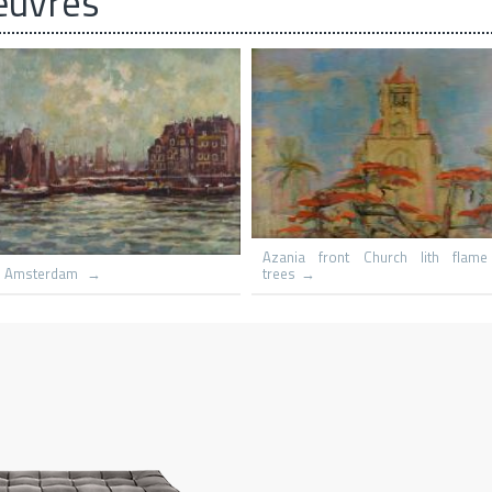
œuvres
Le hameau
Capri St Michaels