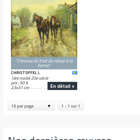
"Chevaux de trait de retour à la
ferme"
CHRISTOFFEL J.
1ère moitié 20e siècle
prix :
90
€
En détail +
23
x
31
cm
16 par page
1 - 1 sur 1