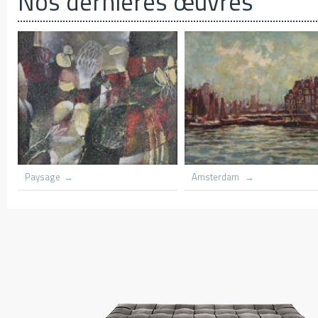
Nos dernières œuvres
th flame
Grounded scooners dar harbnour
Kenya
Village du congo