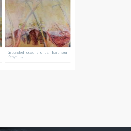
Le promeneur
Le patineur