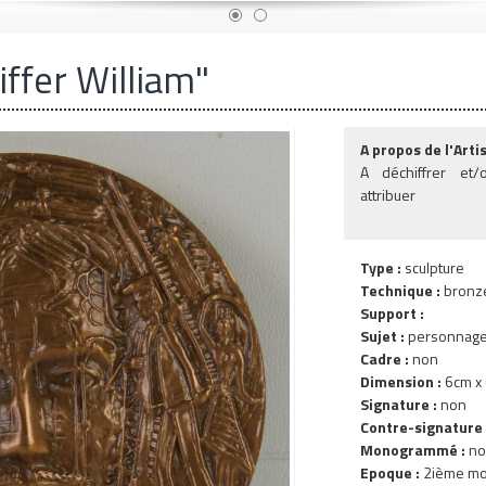
iffer William"
A propos de l'Artis
A déchiffrer et/
attribuer
Type :
sculpture
Technique :
bronz
Support :
Sujet :
personnag
Cadre :
non
Dimension :
6cm x 
Signature :
non
Contre-signature 
Monogrammé :
no
Epoque :
2ième moi