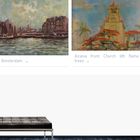
Le hameau
Capri St Michaels