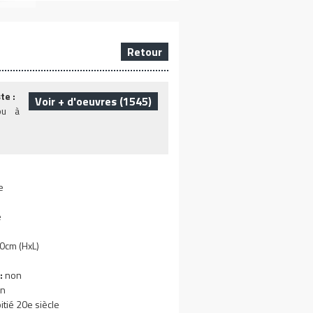
Retour
te :
Voir + d'oeuvres (1545)
ou à
e
e
0cm (HxL)
:
non
n
tié 20e siècle