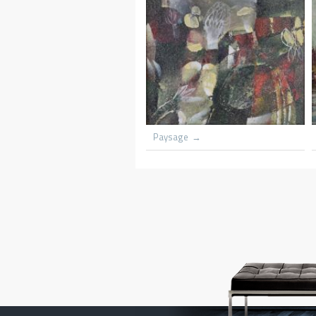
Grounded scooners dar harbnour
Kenya
Village du congo