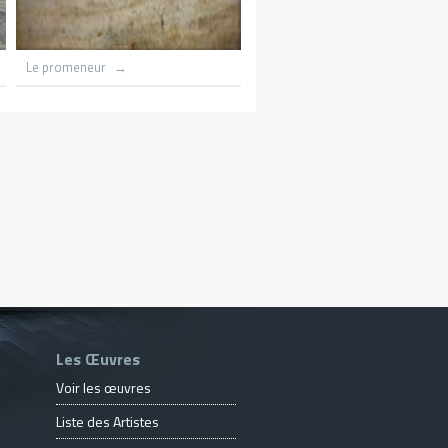
Le promeneur
Le patineur
Les Œuvres
Voir les œuvres
Liste des Artistes