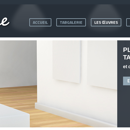
ACCUEIL
TABGALERIE
LES ŒUVRES
P
T
et 
E