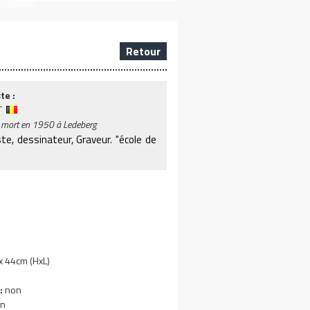
Retour
te :
T
 mort en 1950 à Ledeberg
ste, dessinateur, Graveur. "école de
 44cm (HxL)
:
non
n