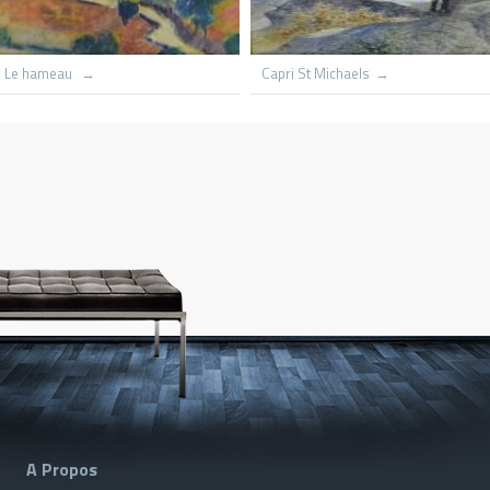
Le hameau
Capri St Michaels
A Propos