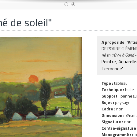
é de soleil"
A propos de l'Artis
DE PORRE CLÉMEN
né en
1874
à Gand -
Peintre, Aquarelli
Termonde"
Type :
tableau
Technique :
huile
Support :
panneau
Sujet :
paysage
Cadre :
non
Dimension :
34cm x
Signature :
non
Contre-signature 
Monogrammé :
no