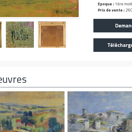
Epoque :
1ère moit
Prix de vente :
260
Demand
Télécharg
œuvres