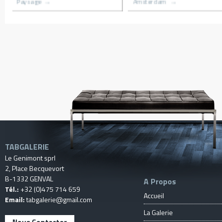
Village du congo
Le hameau
TABGALERIE
Le Genimont sprl
2, Place Becquevort
B-1332 GENVAL
A Propos
Tél.:
+32 (0)475 714 659
Accueil
Email:
tabgalerie@gmail.com
La Galerie