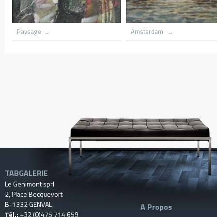
dar harbnour
Village du congo
Le hameau
TABGALERIE
Le Genimont sprl
2, Place Becquevort
B-1332 GENVAL
A Propos
Tél.:
+32 (0)475 714 659