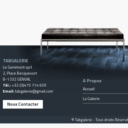
TABGALERIE
Le Genimont sprl
2, Place Becquevort
B-1332 GENVAL
A Propos
Tél.:
+32 (0)475 714 659
Accueil
Email:
tabgalerie@gmail.com
La Galerie
Nous Contacter
© Tabgalerie - Tous droits Réservé