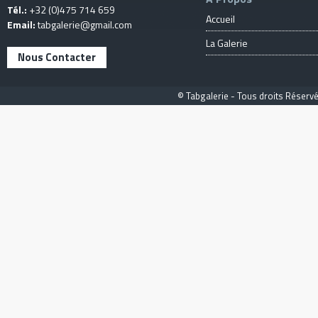
Tél.:
+32 (0)475 714 659
Accueil
Email:
tabgalerie@gmail.com
La Galerie
Nous Contacter
© Tabgalerie - Tous droits Réservé