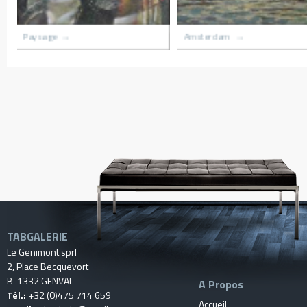
nour
Village du congo
Le hameau
TABGALERIE
Le Genimont sprl
2, Place Becquevort
B-1332 GENVAL
A Propos
Tél.:
+32 (0)475 714 659
Accueil