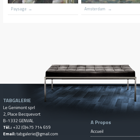
our
Village du congo
Le hameau
TABGALERIE
Le Genimont sprl
2, Place Becquevort
B-1332 GENVAL
A Propos
Tél.:
+32 (0)475 714 659
Accueil
Email:
tabgalerie@gmail.com