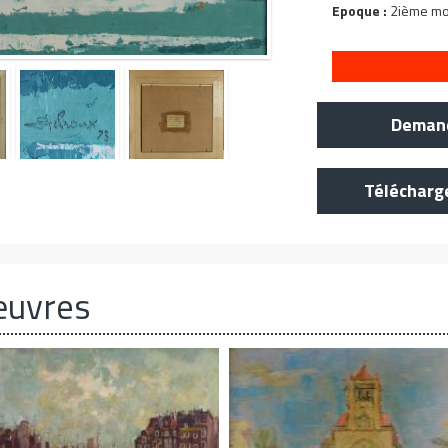
Epoque :
2ième moi
Demand
Télécharg
œuvres