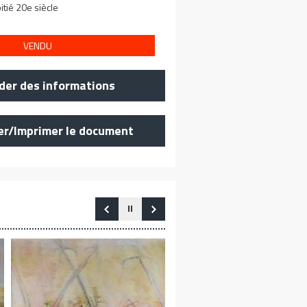
tié 20e siècle
VENDU
er des informations
er/Imprimer le document