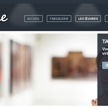
ACCUEIL
TABGALERIE
LES ŒUVRES
ulptures !