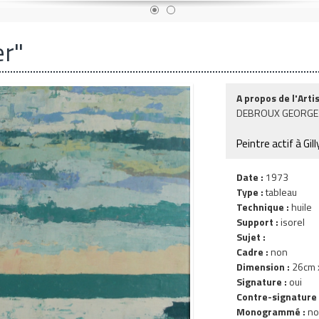
er"
A propos de l'Artis
DEBROUX GEORGE
Peintre actif à Gill
Date :
1973
Type :
tableau
Technique :
huile
Support :
isorel
Sujet :
Cadre :
non
Dimension :
26cm x
Signature :
oui
Contre-signature 
Monogrammé :
no