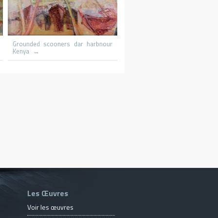
Le promeneur
Le patineur
Les Œuvres
Voir les œuvres