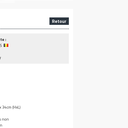
Retour
te :
S
y
 34cm (HxL)
:
non
n