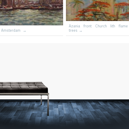
Le hameau
Capri St Michaels