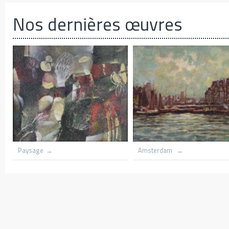
Nos dernières œuvres
th flame
Grounded scooners dar harbnour
Kenya
Village du congo