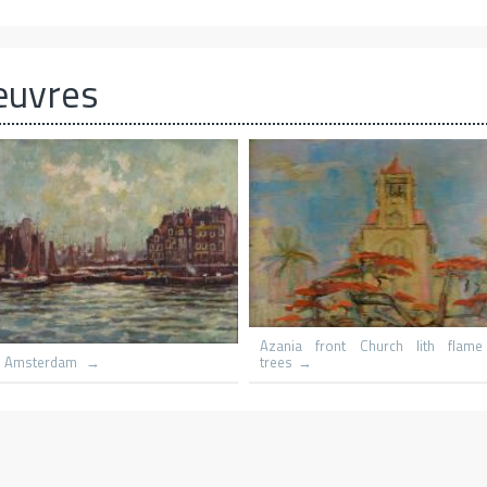
œuvres
Le hameau
Capri St Michaels