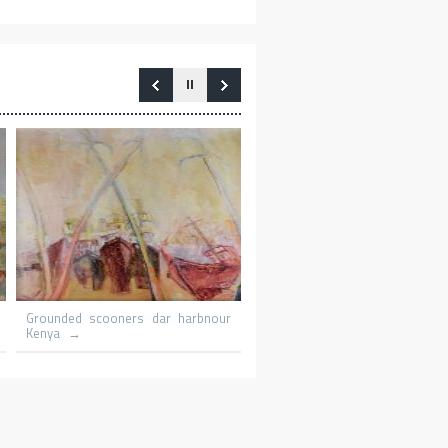
Le promeneur
Le patineur