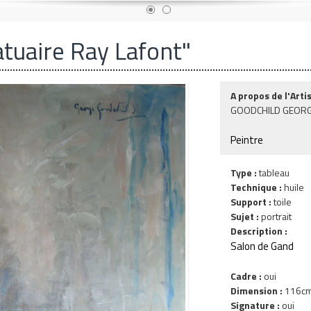
atuaire Ray Lafont"
A propos de l'Artis
GOODCHILD GEOR
Peintre
Type :
tableau
Technique :
huile
Support :
toile
Sujet :
portrait
Description :
Salon de Gand
Cadre :
oui
Dimension :
116cm 
Signature :
oui