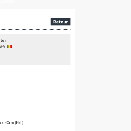
Retour
te :
GES
x 90cm (HxL)