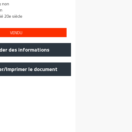
:
non
n
ié 20e siècle
VENDU
er des informations
er/Imprimer le document