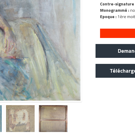
Contre-signature 
Monogrammé :
no
Epoque :
1ère moit
Demand
Télécharg