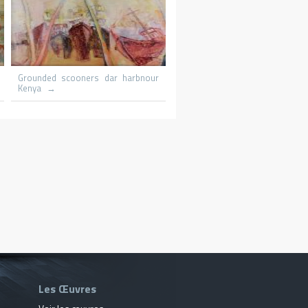
Capri St Michaels
Le promeneur
Les Œuvres