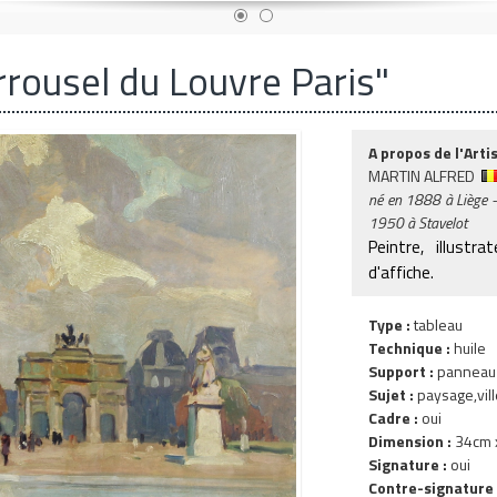
rrousel du Louvre Paris"
A propos de l'Artis
MARTIN ALFRED
né en
1888
à Liège 
1950 à Stavelot
Peintre, illustr
d'affiche.
Type :
tableau
Technique :
huile
Support :
panneau
Sujet :
paysage,vill
Cadre :
oui
Dimension :
34cm x
Signature :
oui
Contre-signature 