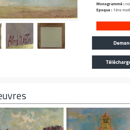
Monogrammé :
no
Epoque :
1ère moit
Demand
Télécharg
œuvres