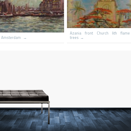
nour
Village du congo
Le hameau