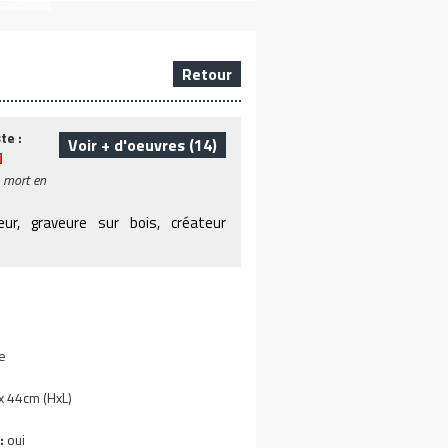
Retour
te :
Voir + d'oeuvres (14)
- mort en
ateur, graveure sur bois, créateur
e
 44cm (HxL)
:
oui