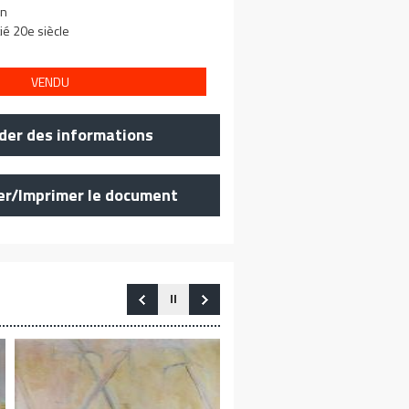
n
ié 20e siècle
VENDU
er des informations
er/Imprimer le document