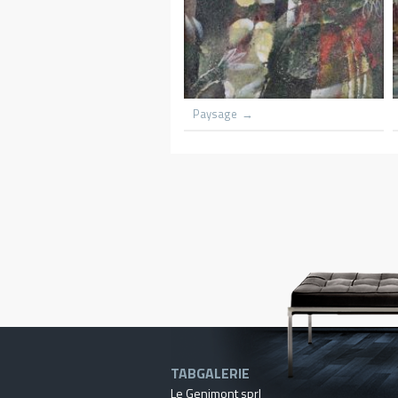
Azania front Church lith flame
Grounded scooners dar harb
trees
Kenya
TABGALERIE
Le Genimont sprl