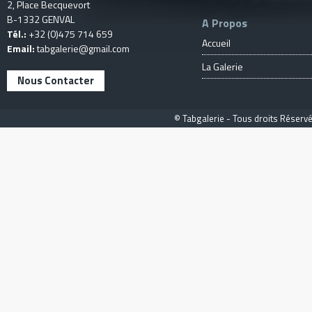
2, Place Becquevort
B-1332 GENVAL
A Propos
Tél.:
+32 (0)475 714 659
Accueil
Email:
tabgalerie@gmail.com
La Galerie
Nous Contacter
© Tabgalerie - Tous droits Réservé