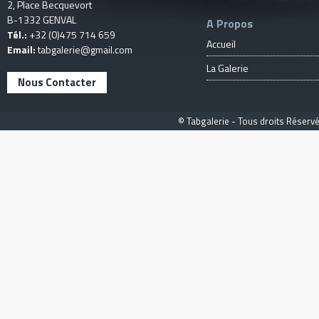
2, Place Becquevort
B-1332 GENVAL
A Propos
Tél.:
+32 (0)475 714 659
Accueil
Email:
tabgalerie@gmail.com
La Galerie
Nous Contacter
© Tabgalerie - Tous droits Réservé