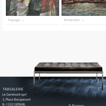
oners dar harbnour
Village du congo
Le hameau
TABGALERIE
Le Genimont sprl
2, Place Becquevort
B-1332 GENVAL
A Propos