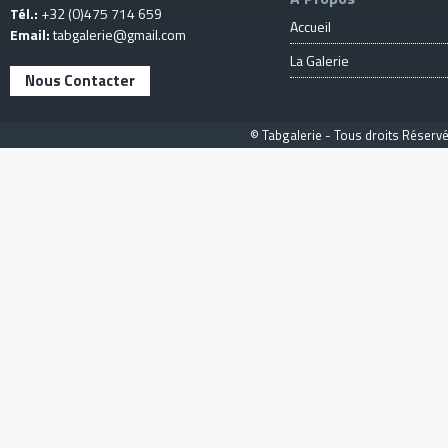
Tél.:
+32 (0)475 714 659
Accueil
Email:
tabgalerie@gmail.com
La Galerie
Nous Contacter
© Tabgalerie - Tous droits Réservé