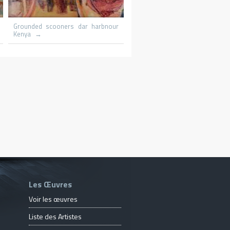
haels
Le promeneur
Le patin
Les Œuvres
Voir les œuvres
Liste des Artistes