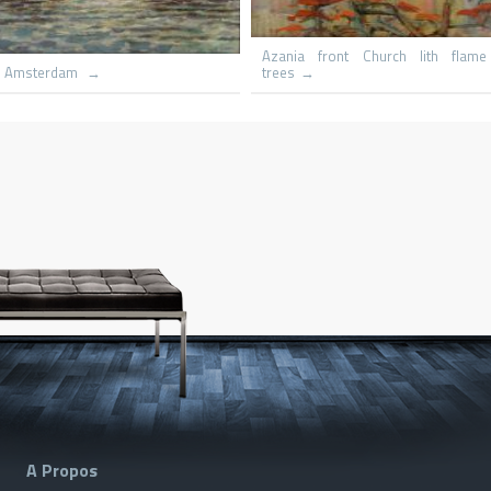
o
Le hameau
Capri St Mic
A Propos