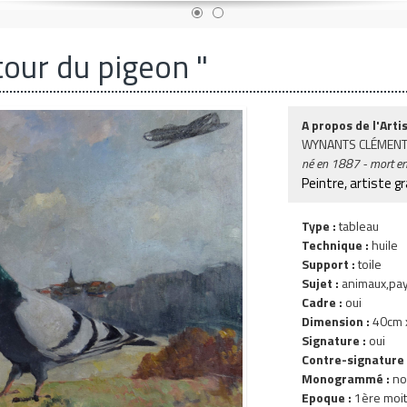
tour du pigeon "
A propos de l'Artis
WYNANTS CLÉMENT
né en
1887
- mort e
Peintre, artiste g
Type :
tableau
Technique :
huile
Support :
toile
Sujet :
animaux,pa
Cadre :
oui
Dimension :
40cm x
Signature :
oui
Contre-signature 
Monogrammé :
no
Epoque :
1ère moit