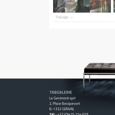
ch lith flame
Grounded scooners dar harbnour
Kenya
Village du cong
TABGALERIE
Le Genimont sprl
2, Place Becquevort
B-1332 GENVAL
Tél.:
+32 (0)475 714 659