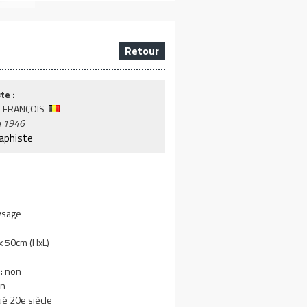
Retour
te :
 FRANÇOIS
n 1946
raphiste
ysage
 50cm (HxL)
:
non
n
ié 20e siècle