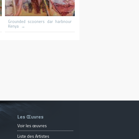
Le promeneur
Le patineur
Les Œuvres
Voir les œuvres
Liste des Artistes