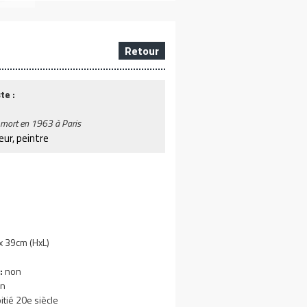
Retour
te :
 mort en 1963 à Paris
eur, peintre
 39cm (HxL)
:
non
n
tié 20e siècle