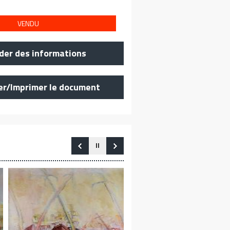
VENDU
er des informations
er/Imprimer le document