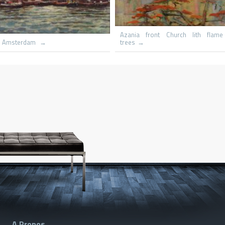
Le hameau
Capri St Michaels
A Propos