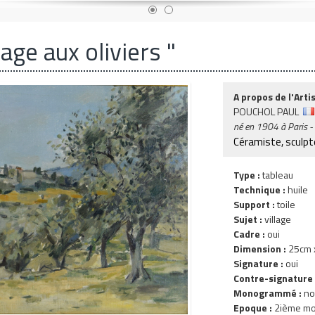
lage aux oliviers "
A propos de l'Artis
POUCHOL PAUL
né en
1904
à Paris -
Céramiste, sculpt
Type :
tableau
Technique :
huile
Support :
toile
Sujet :
village
Cadre :
oui
Dimension :
25cm x
Signature :
oui
Contre-signature 
Monogrammé :
no
Epoque :
2ième moi