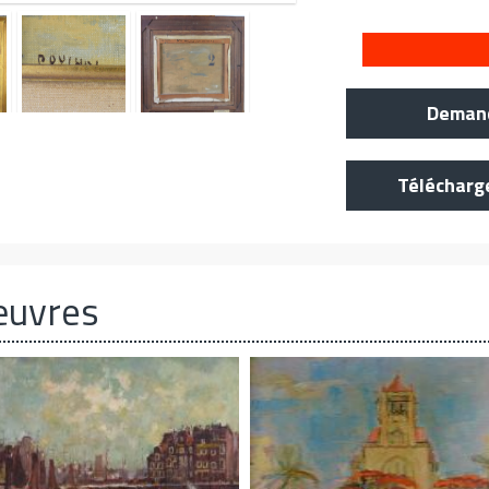
Demand
Télécharg
œuvres