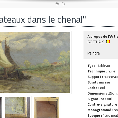
ateaux dans le chenal"
A propos de l'Artis
GOETHALS
Peintre
Type :
tableau
Technique :
huile
Support :
panneau
Sujet :
marine
Cadre :
oui
Dimension :
25cm x
Signature :
oui
Contre-signature 
Monogrammé :
no
Epoque :
1ère moit