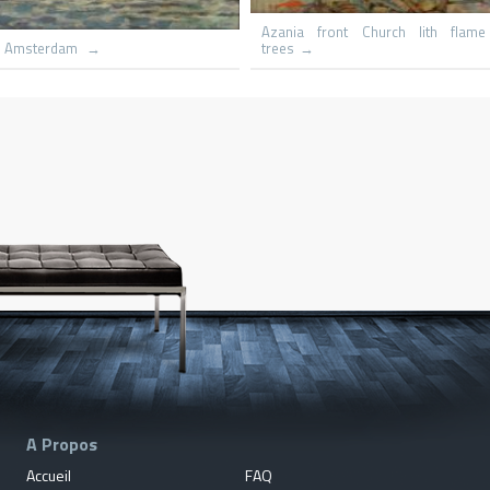
Village du congo
Le hameau
A Propos
Accueil
FAQ