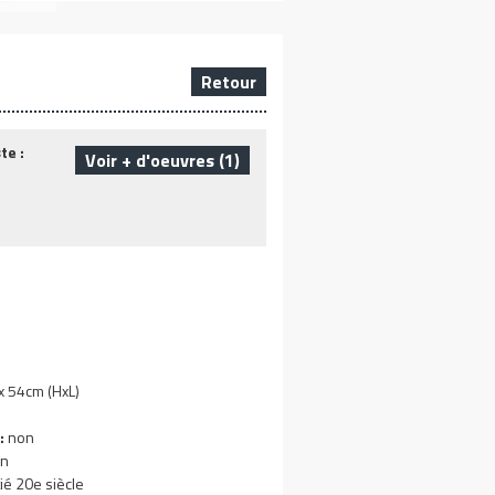
Retour
te :
Voir + d'oeuvres (1)
 54cm (HxL)
:
non
n
ié 20e siècle