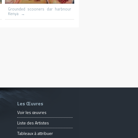
Capri St Michaels
Le promeneur
Les Œuvres
Voir les œuvres
Liste des Artistes
Tableaux à attribuer