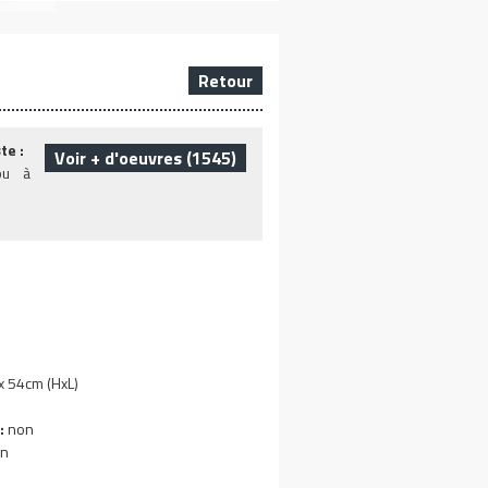
Retour
te :
Voir + d'oeuvres (1545)
ou à
 54cm (HxL)
:
non
n