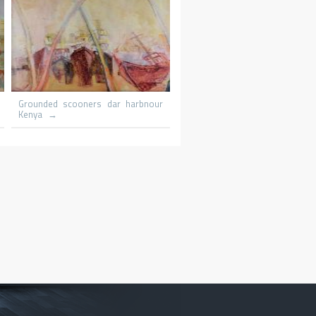
Le promeneur
Le patineur