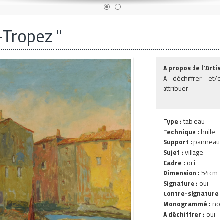
-Tropez "
A propos de l'Artis
A déchiffrer et/
attribuer
Type :
tableau
Technique :
huile
Support :
panneau
Sujet :
village
Cadre :
oui
Dimension :
54cm x
Signature :
oui
Contre-signature 
Monogrammé :
no
A déchiffrer :
oui