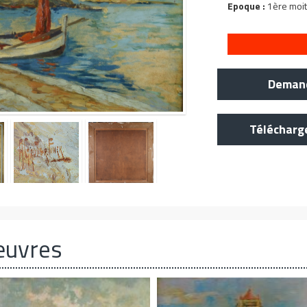
Epoque :
1ère moit
Demand
Télécharg
œuvres