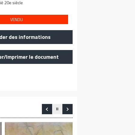
ié 20e siècle
VENDU
er des informations
er/Imprimer le document