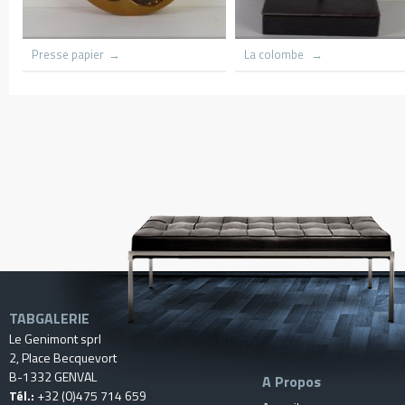
Azania front Churc
Amsterdam
trees
TABGALERIE
Le Genimont sprl
2, Place Becquevort
B-1332 GENVAL
A Propos
Tél.:
+32 (0)475 714 659