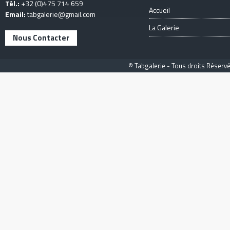
Tél.:
+32 (0)475 714 659
Accueil
Email:
tabgalerie@gmail.com
La Galerie
Nous Contacter
© Tabgalerie - Tous droits Réservé