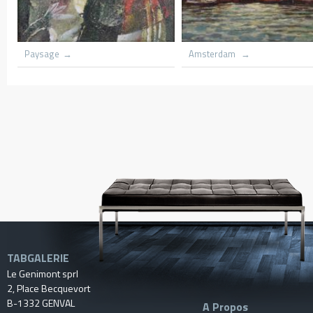
ur
Village du congo
Le hameau
TABGALERIE
Le Genimont sprl
2, Place Becquevort
B-1332 GENVAL
A Propos