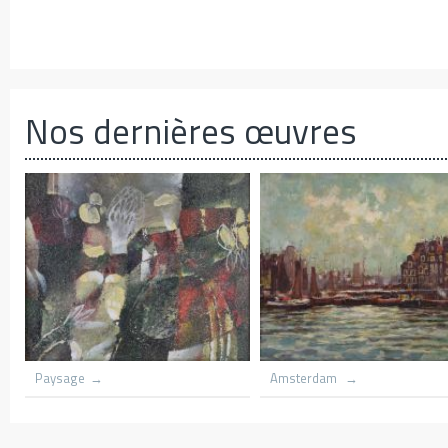
Nos dernières œuvres
Azania front Church lith flame
Amsterdam
trees