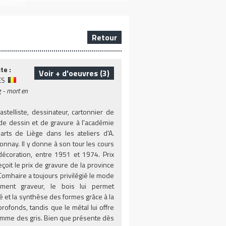
Retour
te :
Voir + d'oeuvres (3)
ES
 - mort en
astelliste, dessinateur, cartonnier de
 de dessin et de gravure à l'académie
arts de Liège dans les ateliers d'A.
onnay. Il y donne à son tour les cours
décoration, entre 1951 et 1974. Prix
eçoit le prix de gravure de la province
Comhaire a toujours privilégié le mode
palement graveur, le bois lui permet
té et la synthèse des formes grâce à la
rofonds, tandis que le métal lui offre
 gamme des gris. Bien que présente dès