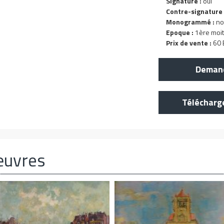
Signature :
oui
Contre-signature 
Monogrammé :
no
Epoque :
1ère moit
Prix de vente :
60 E
Demand
Télécharg
œuvres