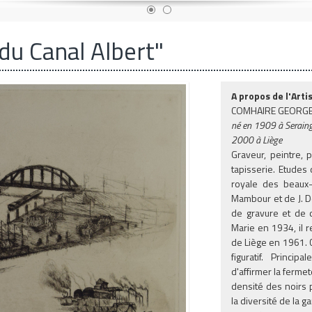
du Canal Albert"
A propos de l'Artis
COMHAIRE GEORG
né en
1909
à Seraing
2000 à Liège
Graveur, peintre, p
tapisserie. Etudes
royale des beaux-
Mambour et de J. D
de gravure et de 
Marie en 1934, il r
de Liège en 1961. 
figuratif. Princi
d'affirmer la ferme
densité des noirs p
la diversité de la