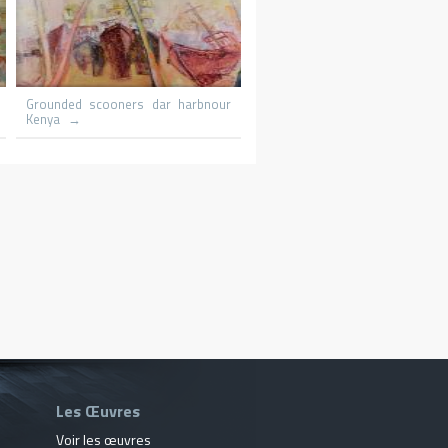
Le promeneur
Le patineur
Les Œuvres
Voir les œuvres