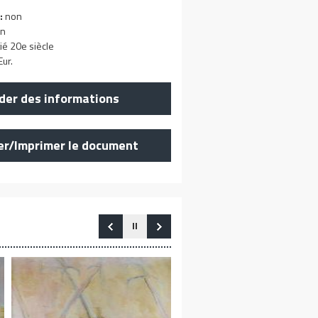
:
non
n
ié 20e siècle
ur.
er des informations
er/Imprimer le document