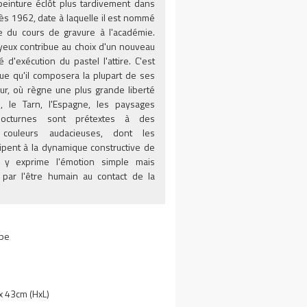
peinture éclôt plus tardivement dans
rès 1962, date à laquelle il est nommé
re du cours de gravure à l'académie.
yeux contribue au choix d'un nouveau
 d'exécution du pastel l'attire. C'est
ue qu'il composera la plupart de ses
ur, où règne une plus grande liberté
on, le Tarn, l'Espagne, les paysages
nocturnes sont prétextes à des
 couleurs audacieuses, dont les
cipent à la dynamique constructive de
Il y exprime l'émotion simple mais
e par l'être humain au contact de la
pe
 43cm (HxL)