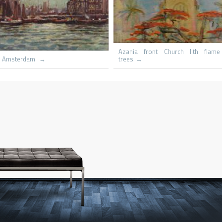
Le hameau
Capri St Michaels