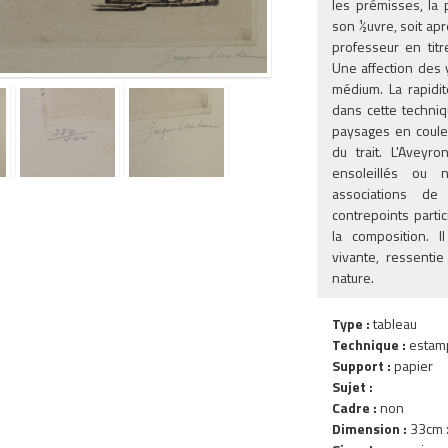
les prémisses, la 
son ½uvre, soit ap
professeur en tit
Une affection des 
médium. La rapidité
dans cette techniq
paysages en coule
du trait. L'Aveyr
ensoleillés ou 
associations de
contrepoints parti
la composition. 
vivante, ressenti
nature.
Type :
tableau
Technique :
estam
Support :
papier
Sujet :
Cadre :
non
Dimension :
33cm x